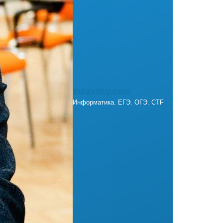
kulavsky.com
Информатика. ЕГЭ. ОГЭ. CTF