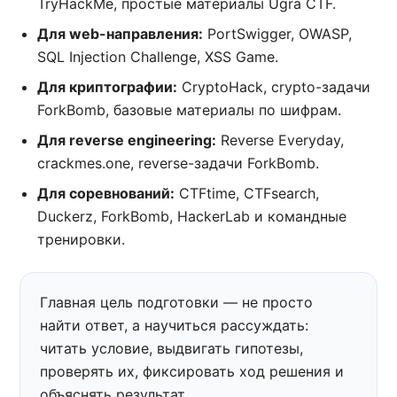
TryHackMe, простые материалы Ugra CTF.
Для web-направления:
PortSwigger, OWASP,
SQL Injection Challenge, XSS Game.
Для криптографии:
CryptoHack, crypto-задачи
ForkBomb, базовые материалы по шифрам.
Для reverse engineering:
Reverse Everyday,
crackmes.one, reverse-задачи ForkBomb.
Для соревнований:
CTFtime, CTFsearch,
Duckerz, ForkBomb, HackerLab и командные
тренировки.
Главная цель подготовки — не просто
найти ответ, а научиться рассуждать:
читать условие, выдвигать гипотезы,
проверять их, фиксировать ход решения и
объяснять результат.